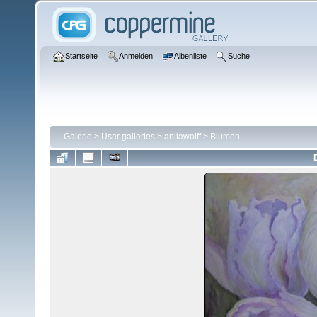
Startseite
Anmelden
Albenliste
Suche
Galerie
>
User galleries
>
anitawolff
>
Blumen