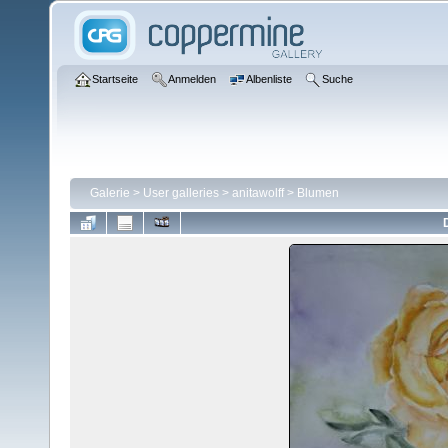
Startseite
Anmelden
Albenliste
Suche
Galerie
>
User galleries
>
anitawolff
>
Blumen