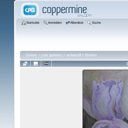
Startseite
Anmelden
Albenliste
Suche
Galerie
>
User galleries
>
anitawolff
>
Blumen