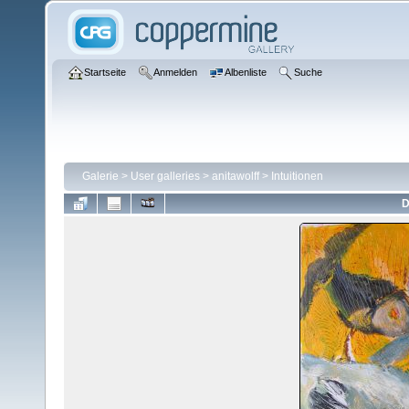
Startseite
Anmelden
Albenliste
Suche
Galerie
>
User galleries
>
anitawolff
>
Intuitionen
D