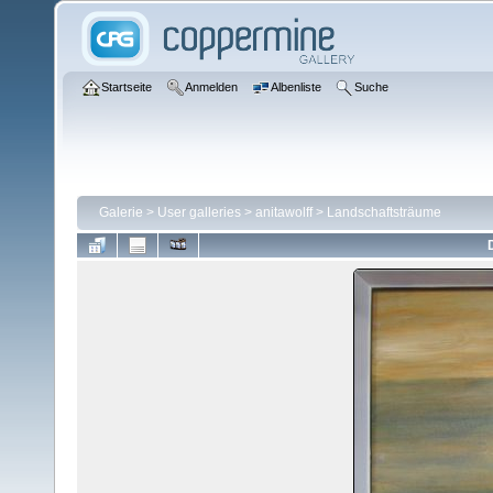
Startseite
Anmelden
Albenliste
Suche
Galerie
>
User galleries
>
anitawolff
>
Landschaftsträume