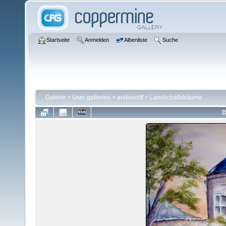
Startseite
Anmelden
Albenliste
Suche
Galerie
>
User galleries
>
anitawolff
>
Landschaftsträume
D